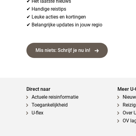
✔ Het laatste nieuws
✔ Handige reistips
✔ Leuke acties en kortingen
✔ Belangrijke updates in jouw regio
Mis niets: Schrijf je nu in!
Direct naar
Meer U-
Actuele reisinformatie
Nieuw
Toegankelijkheid
Reizi
U-flex
Over 
OV la