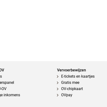
OV
Vervoerbewijzen
s
E-tickets en kaartjes
gerspanel
Gratis mee
U-OV
OV-chipkaart
ge inkomens
OVpay