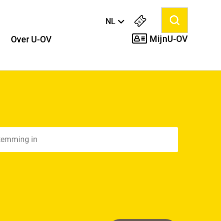
Language
NL
MijnU-OV
Over U-OV
temming in